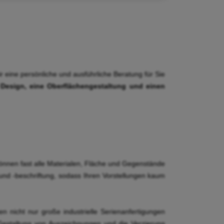
r eine persönliche und ausführliche Beratung für Sie
esign, eine Oberflächengestaltung und einen
önnen fast alle Materialen, Fläche und Gegenstände
und -beschriftung, sodass Ihren Vorstellungen kaum
 nicht nur große industrielle Serienanfertigungen
 Gestaltung von Auszeichnungen und die Verzierung