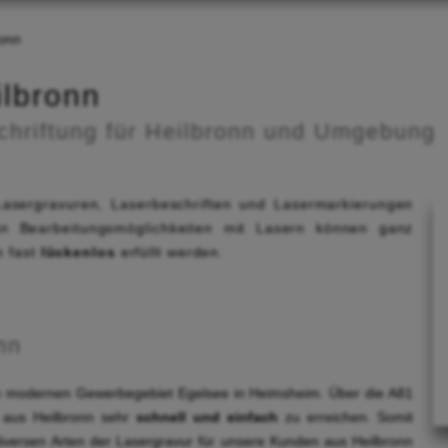
ronn
ilbronn
chriftung für Heilbronn und Umgebung
Lasergravuren, Laserbeschriften und Lasermarkierungen
n Bearbeitungsmöglichkeiten mit Lasern können ganz
n fast
lückenlos
erfüllt werden.
nn
m modernen Gewerbegebiet Egelsee in Heimsheim. Über die A81
 aus Heilbronn sehr
schnell und einfach
zu erreichen. Somit
 diversen Arten der Lasergravur für unsere Kunden aus Heilbronn