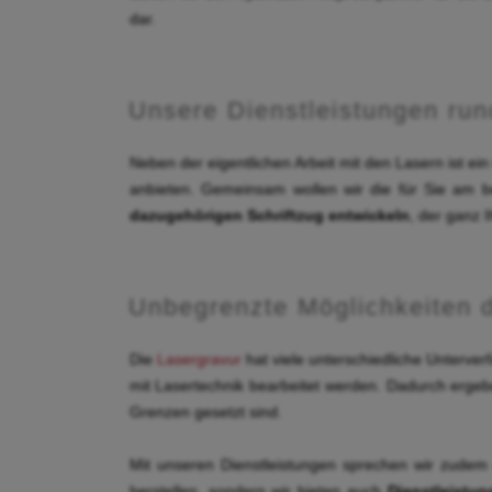
dar.
Unsere Dienstleistungen run
Neben der eigentlichen Arbeit mit den Lasern ist ei
anbieten. Gemeinsam wollen wir die für Sie am 
dazugehörigen Schriftzug entwickeln
, der ganz I
Unbegrenzte Möglichkeiten d
Die
Lasergravur
hat viele unterschiedliche Unterver
mit Lasertechnik bearbeitet werden. Dadurch ergeb
Grenzen gesetzt sind.
Mit unseren Dienstleistungen sprechen wir zudem 
herstellen, sondern wir bieten auch
Dienstleistu