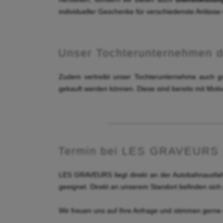
individueller Geschenke für verschiedenste Anlässe
Unser Tochterunternehmen d
Zudem vertreibt unser Tochterunternehme auch g
gekauft werden können. Diese sind bereits mit Moti
Termin bei LES GRAVEURS
LES GRAVEURS liegt direkt an der Autobahnausfahr
geeignet. Direkt an unserem Standort befinden sich
Wir freuen uns auf Ihre Anfrage und stimmen gerne 