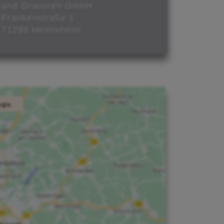
und Gravuren GmbH
Frankenstraße 1
71296 Heimsheim
ogle.