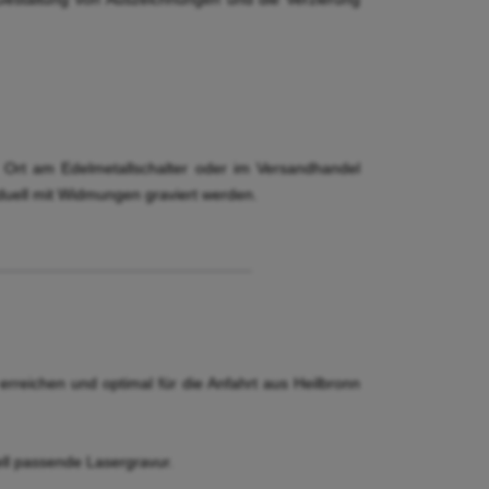
r Ort am Edelmetallschalter oder im Versandhandel
iduell mit Widmungen graviert werden.
reichen und optimal für die Anfahrt aus Heilbronn
ell passende Lasergravur.