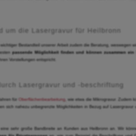
d um die Lasergravur für Heilbronn
n wichtiger Bestandteil unserer Arbeit zudem die Beratung, weswegen wi
besten
passende Möglichkeit finden und können zusammen ein D
hren Vorstellungen entspricht.
urch Lasergravur und -beschriftung
fahren für
Oberflächenbearbeitung
, wie etwa die Mikrogravur. Zudem k
en sich nahezu unbegrenzte Möglichkeiten in Bezug auf Lasergravur 
eine sehr große Bandbreite an Kunden aus Heilbronn an. Wir können
ngen für Privatpersonen
an, wie zum Beispiel die Beschriftung und