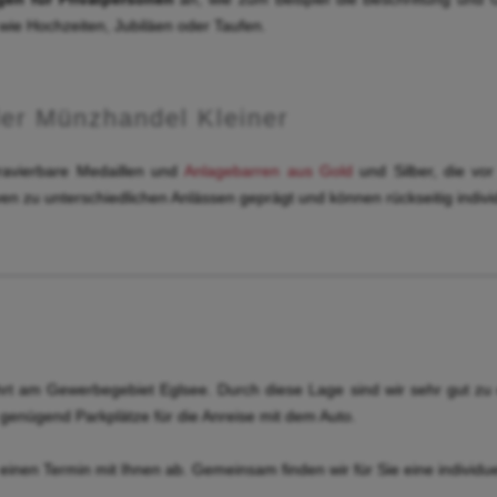
 wie Hochzeiten, Jubiläen oder Taufen.
er Münzhandel Kleiner
ravierbare Medaillen und
Anlagebarren aus Gold
und Silber, die vo
ven zu unterschiedlichen Anlässen geprägt und können rückseitig indiv
t am Gewerbegebiet Eglsee. Durch diese Lage sind wir sehr gut zu er
 genügend Parkplätze für die Anreise mit dem Auto.
einen Termin mit Ihnen ab. Gemeinsam finden wir für Sie eine individu