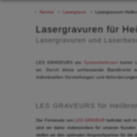
Service
Lasergravur
Lasergravuren Heilb
Lasergravuren für He
Lasergravuren und Laserbes
LES GRAVEURS als
Systemlieferant
bietet 
an. Durch diese umfassende Bandbreite a
individuellen Vorstellungen und Anforderunge
LES GRAVEURS für Heilbro
Der Firmensitz von
LES GRAVEUR
befindet sich i
sind wir daher insbesondere für unseren Kunden
stellen wir den optimalen Ansprechpartner für die