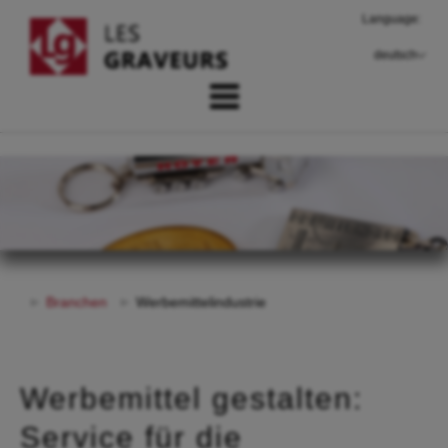
Language:
Branchen
Werbemittelindustrie
Werbemittel gestalten:
Service für die